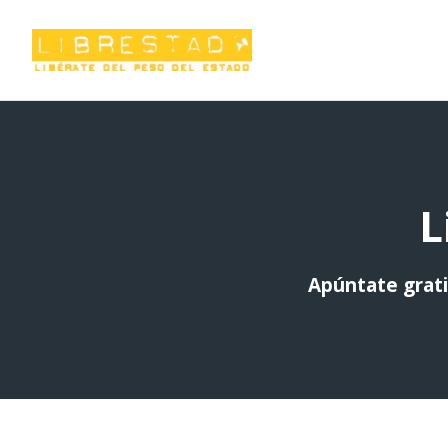
Saltar
al
contenido
L
Apúntate grati