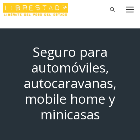
Saltar
M
al
contenido
Seguro para
automóviles,
autocaravanas,
mobile home y
minicasas