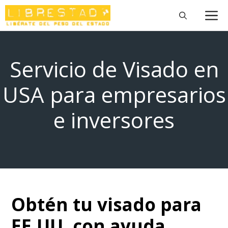
Saltar
M
al
contenido
Servicio de Visado en
USA para empresarios
e inversores
Obtén tu visado para
EE.UU. con ayuda