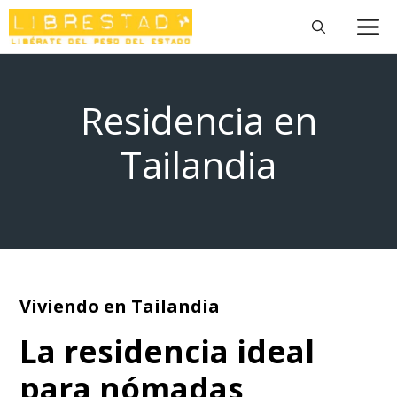
Saltar
M
al
contenido
Residencia en
Tailandia
Viviendo en Tailandia
La residencia ideal
para nómadas,