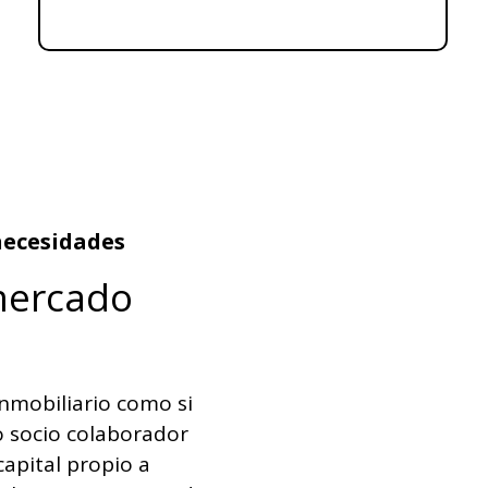
 necesidades
 mercado
inmobiliario como si
o socio colaborador
capital propio a