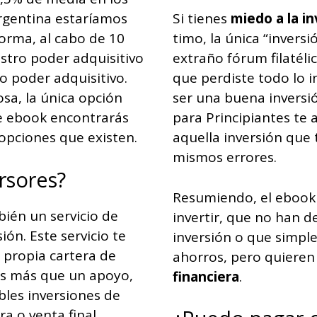
Argentina estaríamos
Si tienes
miedo a la i
orma, al cabo de 10
timo, la única “invers
stro poder adquisitivo
extraño fórum filatél
o poder adquisitivo.
que perdiste todo lo 
osa, la única opción
ser una buena inversi
te ebook encontrarás
para Principiantes te
 opciones que existen.
aquella inversión que 
mismos errores.
ersores?
Resumiendo, el ebook 
ién un servicio de
invertir, que no han d
ión. Este servicio te
inversión o que simpl
u propia cartera de
ahorros, pero quieren
 es más que un apoyo,
financiera
.
bles inversiones de
a o venta final