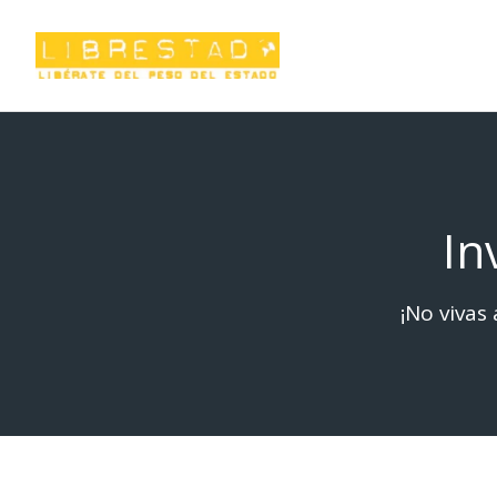
Saltar
al
contenido
In
¡No vivas 