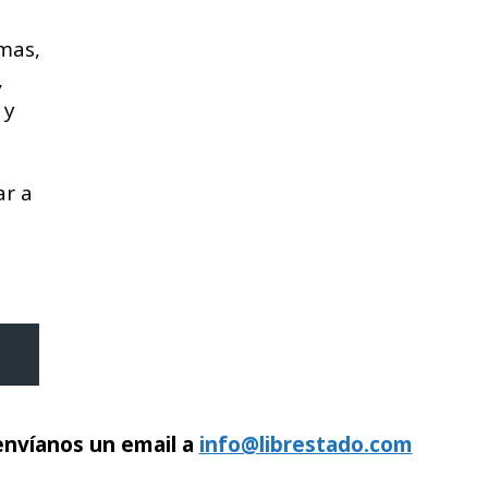
mas,
,
 y
ar a
 envíanos un email a
info@librestado.com