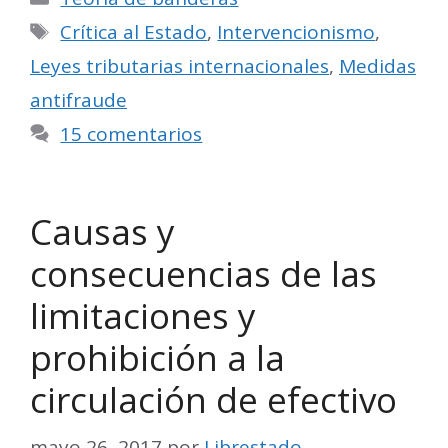
Etiquetas
Crítica al Estado
,
Intervencionismo
,
Leyes tributarias internacionales
,
Medidas
antifraude
15 comentarios
Causas y
consecuencias de las
limitaciones y
prohibición a la
circulación de efectivo
mayo 26, 2017
por
Librestado