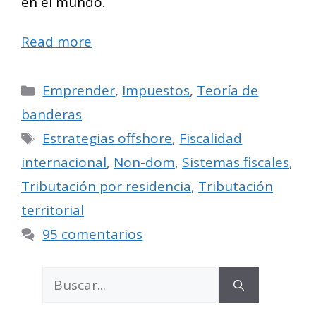
en el mundo.
Read more
Categorías
Emprender
,
Impuestos
,
Teoría de
banderas
Etiquetas
Estrategias offshore
,
Fiscalidad
internacional
,
Non-dom
,
Sistemas fiscales
,
Tributación por residencia
,
Tributación
territorial
95 comentarios
Buscar: