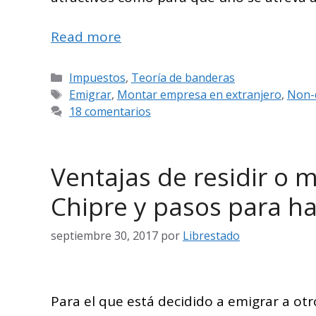
Read more
Categorías
Impuestos
,
Teoría de banderas
Etiquetas
Emigrar
,
Montar empresa en extranjero
,
Non-
18 comentarios
Ventajas de residir o
Chipre y pasos para ha
septiembre 30, 2017
por
Librestado
Para el que está decidido a emigrar a otr