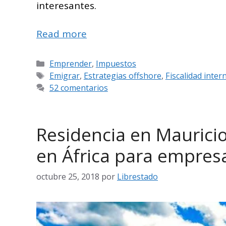
interesantes.
Read more
Categorías
Emprender
,
Impuestos
Etiquetas
Emigrar
,
Estrategias offshore
,
Fiscalidad inter
52 comentarios
Residencia en Maurici
en África para empresa
octubre 25, 2018
por
Librestado