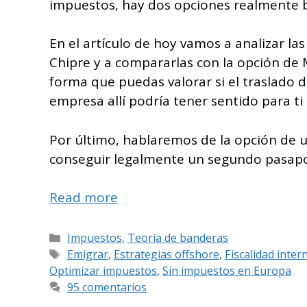
impuestos, hay dos opciones realmente 
En el artículo de hoy vamos a analizar l
Chipre y a compararlas con la opción de 
forma que puedas valorar si el traslado d
empresa allí podría tener sentido para ti
Por último, hablaremos de la opción de u
conseguir legalmente un segundo pasapor
Read more
Categorías
Impuestos
,
Teoría de banderas
Etiquetas
Emigrar
,
Estrategias offshore
,
Fiscalidad inter
Optimizar impuestos
,
Sin impuestos en Europa
95 comentarios