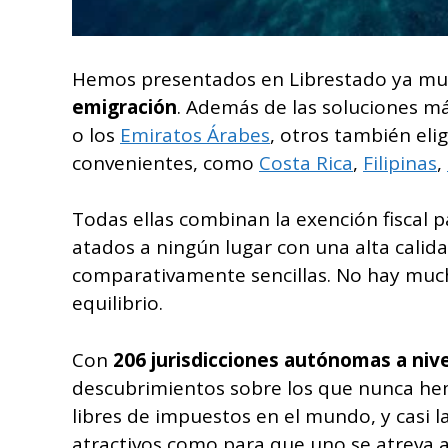
Hemos presentados en Librestado ya mu
emigración
. Además de las soluciones 
o los
Emiratos Árabes
, otros también eli
convenientes, como
Costa Rica
,
Filipinas
,
Todas ellas combinan la exención fiscal 
atados a ningún lugar con una alta calid
comparativamente sencillas. No hay much
equilibrio.
Con
206 jurisdicciones autónomas a nivel
descubrimientos sobre los que nunca hem
libres de impuestos en el mundo, y casi l
atractivos como para que uno se atreva a 