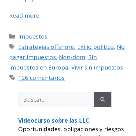
Read more
Categorías
Impuestos
Etiquetas
Estrategias offshore
,
Exilio político
,
No
pagar impuestos
,
Non-dom
,
Sin
impuestos en Europa
,
Vivir sin impuestos
126 comentarios
Buscar:
Videocurso sobre las LLC
Oportunidades, obligaciones y riesgos