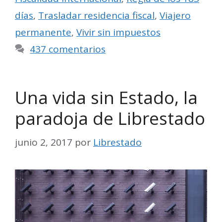
días
,
Trasladar residencia fiscal
,
Viajero
permanente
,
Vivir sin impuestos
437 comentarios
Una vida sin Estado, la
paradoja de Librestado
junio 2, 2017
por
Librestado