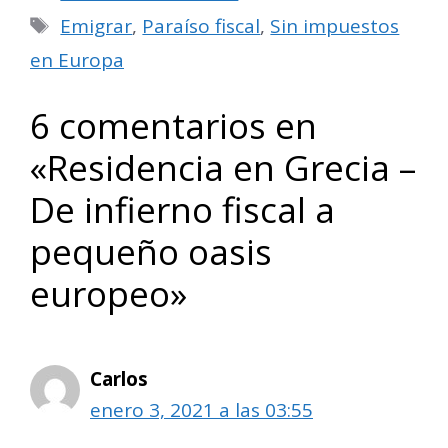
Etiquetas
Emigrar
,
Paraíso fiscal
,
Sin impuestos
en Europa
6 comentarios en
«Residencia en Grecia –
De infierno fiscal a
pequeño oasis
europeo»
Carlos
enero 3, 2021 a las 03:55