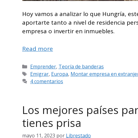
Hoy vamos a analizar lo que Hungría, est
aportarte tanto a nivel de residencia pe
empresa o invertir en inmuebles.
Read more
Categorías
Emprender
,
Teoría de banderas
Etiquetas
Emigrar
,
Europa
,
Montar empresa en extranje
4 comentarios
Los mejores países par
tienes prisa
mayo 11, 2023
por
Librestado