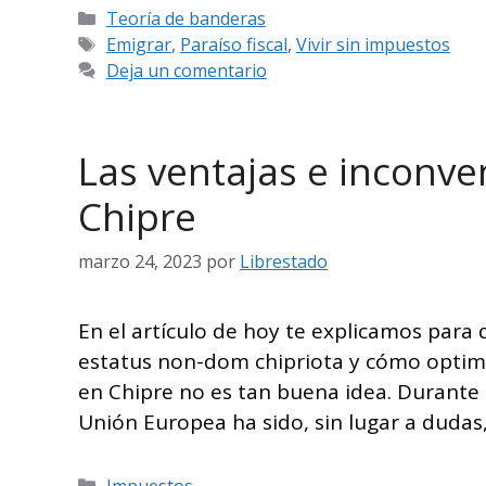
Categorías
Teoría de banderas
Etiquetas
Emigrar
,
Paraíso fiscal
,
Vivir sin impuestos
Deja un comentario
Las ventajas e inconve
Chipre
marzo 24, 2023
por
Librestado
En el artículo de hoy te explicamos para
estatus non-dom chipriota y cómo optimi
en Chipre no es tan buena idea. Durante a
Unión Europea ha sido, sin lugar a dudas
Categorías
Impuestos