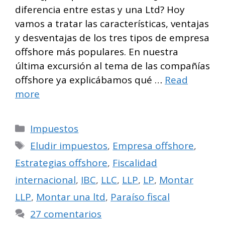
diferencia entre estas y una Ltd? Hoy
vamos a tratar las características, ventajas
y desventajas de los tres tipos de empresa
offshore más populares. En nuestra
última excursión al tema de las compañías
offshore ya explicábamos qué …
Read
more
Categorías
Impuestos
Etiquetas
Eludir impuestos
,
Empresa offshore
,
Estrategias offshore
,
Fiscalidad
internacional
,
IBC
,
LLC
,
LLP
,
LP
,
Montar
LLP
,
Montar una ltd
,
Paraíso fiscal
27 comentarios