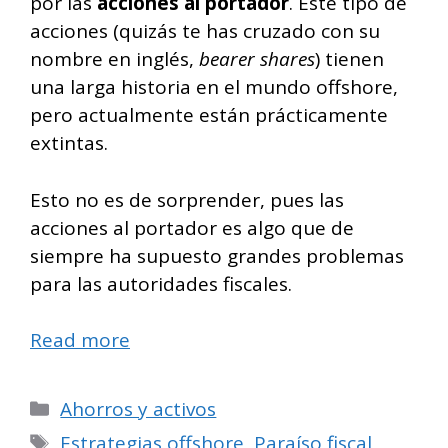
por las
acciones al portador
. Este tipo de
acciones (quizás te has cruzado con su
nombre en inglés,
bearer shares
) tienen
una larga historia en el mundo offshore,
pero actualmente están prácticamente
extintas.
Esto no es de sorprender, pues las
acciones al portador es algo que de
siempre ha supuesto grandes problemas
para las autoridades fiscales.
Read more
Categorías
Ahorros y activos
Etiquetas
Estrategias offshore
,
Paraíso fiscal
,