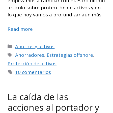
empezamos a cambiar con nuestro último
artículo sobre protección de activos y en
lo que hoy vamos a profundizar aun más.
Read more
Categorías
Ahorros y activos
Etiquetas
Ahorradores
,
Estrategias offshore
,
Protección de activos
10 comentarios
La caída de las
acciones al portador y