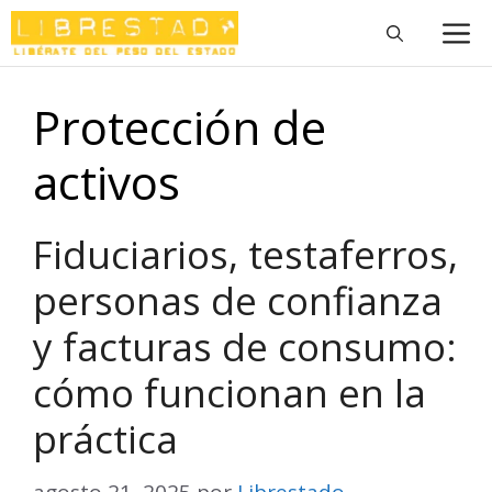
Saltar
M
al
contenido
Protección de
activos
Fiduciarios, testaferros,
personas de confianza
y facturas de consumo:
cómo funcionan en la
práctica
agosto 21, 2025
por
Librestado