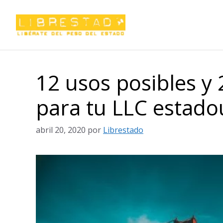
Saltar
al
contenido
12 usos posibles y 
para tu LLC estad
abril 20, 2020
por
Librestado