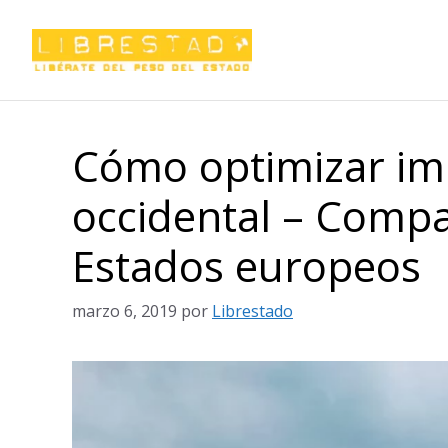
Saltar
al
contenido
Cómo optimizar im
occidental – Compa
Estados europeos
marzo 6, 2019
por
Librestado