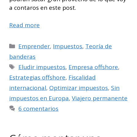
a contaros en este post.
Read more
Categorías
Emprender
,
Impuestos
,
Teoría de
banderas
Etiquetas
Eludir impuestos
,
Empresa offshore
,
Estrategias offshore
,
Fiscalidad
internacional
,
Optimizar impuestos
,
Sin
impuestos en Europa
,
Viajero permanente
6 comentarios