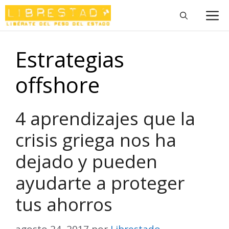
Saltar
M
al
contenido
Estrategias
offshore
4 aprendizajes que la
crisis griega nos ha
dejado y pueden
ayudarte a proteger
tus ahorros
agosto 24, 2017
por
Librestado