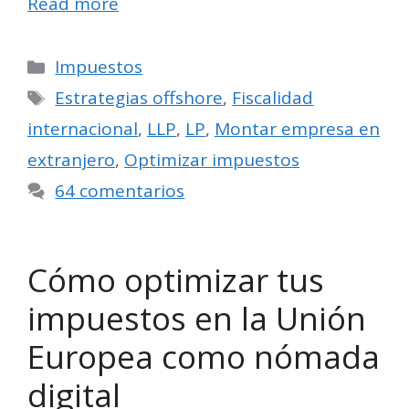
Read more
Categorías
Impuestos
Etiquetas
Estrategias offshore
,
Fiscalidad
internacional
,
LLP
,
LP
,
Montar empresa en
extranjero
,
Optimizar impuestos
64 comentarios
Cómo optimizar tus
impuestos en la Unión
Europea como nómada
digital