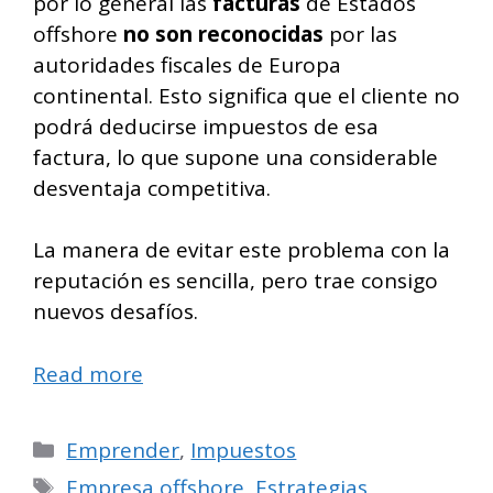
por lo general las
facturas
de Estados
offshore
no son reconocidas
por las
autoridades fiscales de Europa
continental. Esto significa que el cliente no
podrá deducirse impuestos de esa
factura, lo que supone una considerable
desventaja competitiva.
La manera de evitar este problema con la
reputación es sencilla, pero trae consigo
nuevos desafíos.
Read more
Categorías
Emprender
,
Impuestos
Etiquetas
Empresa offshore
,
Estrategias